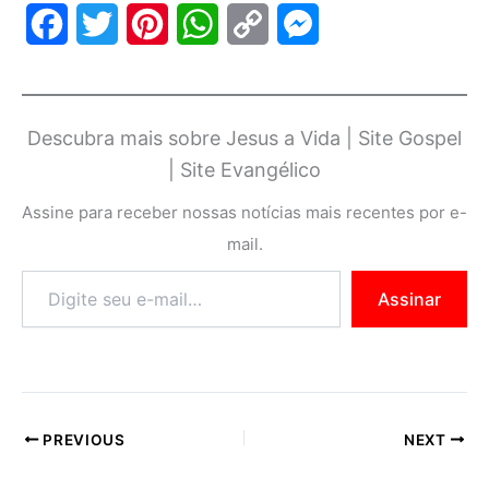
F
T
P
W
C
M
a
w
i
h
o
e
c
i
n
a
p
s
Descubra mais sobre Jesus a Vida | Site Gospel
e
t
t
t
y
s
| Site Evangélico
b
t
e
s
L
e
Assine para receber nossas notícias mais recentes por e-
o
e
r
A
i
n
mail.
o
r
e
p
n
g
Assinar
k
s
p
k
e
t
r
PREVIOUS
NEXT