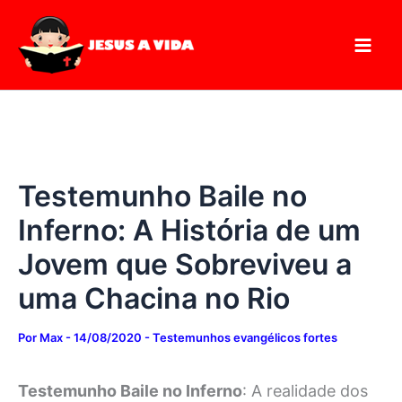
Digite
Pesquisar
Ir
seu
para
e-
mail…
o
conteúdo
Testemunho Baile no
Inferno: A História de um
Jovem que Sobreviveu a
uma Chacina no Rio
Por
Max
-
14/08/2020
-
Testemunhos evangélicos fortes
Testemunho Baile no Inferno
: A realidade dos