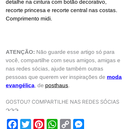
detalhe na cintura com botão decorativo,
recorte princesa e recorte central nas costas.
Comprimento midi.
ATENÇÃO:
Não guarde esse artigo só para
você, compartilhe com seus amigos, amigas e
nas redes sócias, ajude também outras
pessoas que querem ver inspirações de
moda
evangélica
, de
posthaus
.
GOSTOU? COMPARTILHE NAS REDES SÓCIAS
↷↷↷
F
T
P
W
C
M