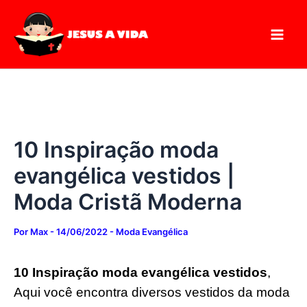
Digite
Pesquisar
Ir
seu
para
e-
mail…
o
conteúdo
10 Inspiração moda
evangélica vestidos |
Moda Cristã Moderna
Por
Max
-
14/06/2022
-
Moda Evangélica
10 Inspiração moda evangélica vestidos
,
Aqui você encontra diversos vestidos da moda