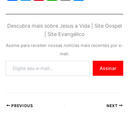
a
w
i
h
o
e
c
i
n
a
p
s
Descubra mais sobre Jesus a Vida | Site Gospel
e
t
t
t
y
s
| Site Evangélico
b
t
e
s
L
e
Assine para receber nossas notícias mais recentes por e-
o
e
r
A
i
n
mail.
o
r
e
p
n
g
Assinar
k
s
p
k
e
t
r
PREVIOUS
NEXT