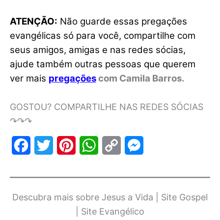
ATENÇÃO:
Não guarde essas pregações
evangélicas só para você, compartilhe com
seus amigos, amigas e nas redes sócias,
ajude também outras pessoas que querem
ver mais
pregações
com Camila Barros.
GOSTOU? COMPARTILHE NAS REDES SÓCIAS
↷↷↷
F
T
P
W
C
M
a
w
i
h
o
e
c
i
n
a
p
s
Descubra mais sobre Jesus a Vida | Site Gospel
e
t
t
t
y
s
| Site Evangélico