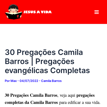
Digite
Pesquisar
Ir
seu
para
e-
mail…
o
conteúdo
30 Pregações Camila
Barros | Pregações
evangélicas Completas
Por
Max
-
04/07/2022
-
Camila Barros
30 Pregações Camila Barros
pregações
, veja aqui
completas da Camila Barros
para edificar a sua vida.