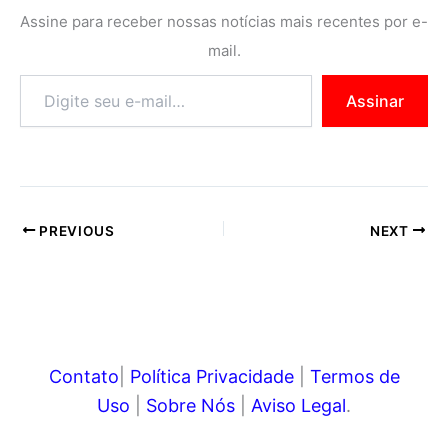
b
t
e
s
L
e
Assine para receber nossas notícias mais recentes por e-
o
e
r
A
i
n
mail.
o
r
e
p
n
g
Assinar
k
s
p
k
e
t
r
PREVIOUS
NEXT
Contato
|
Política Privacidade
|
Termos de
Uso
|
Sobre Nós
|
Aviso Legal
.