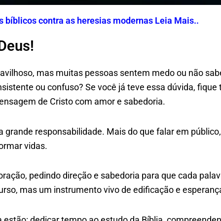
os bíblicos contra as heresias modernas Leia Mais..
 Deus!
aravilhoso, mas muitas pessoas sentem medo ou não sab
istente ou confuso? Se você já teve essa dúvida, fique t
mensagem de Cristo com amor e sabedoria.
a grande responsabilidade. Mais do que falar em públi
ormar vidas.
ração, pedindo direção e sabedoria para que cada palavra
urso, mas um instrumento vivo de edificação e esperan
 estão: dedicar tempo ao estudo da Bíblia, compreende