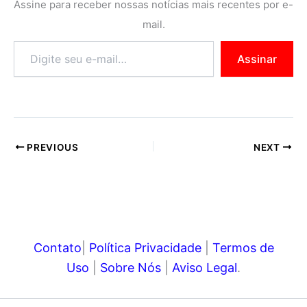
Assine para receber nossas notícias mais recentes por e-
o
e
r
A
i
n
mail.
o
r
e
p
n
g
Assinar
k
s
p
k
e
t
r
PREVIOUS
NEXT
Contato
|
Política Privacidade
|
Termos de
Uso
|
Sobre Nós
|
Aviso Legal
.