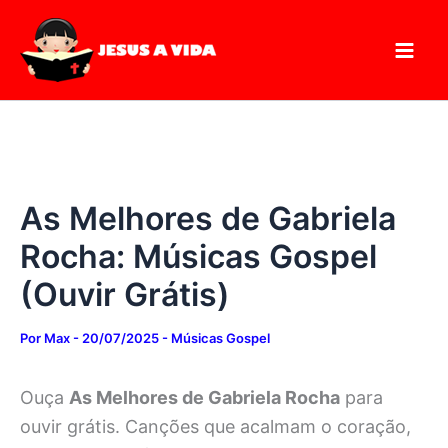
Digite
Pesquisar
Ir
seu
para
e-
mail…
o
conteúdo
As Melhores de Gabriela
Rocha: Músicas Gospel
(Ouvir Grátis)
Por
Max
-
20/07/2025
-
Músicas Gospel
Ouça
As Melhores de Gabriela Rocha
para
ouvir grátis. Canções que acalmam o coração,