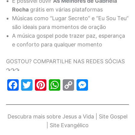
É possível ouvir
As Melhores de Gabriela
Rocha
grátis em várias plataformas
Músicas como “Lugar Secreto” e “Eu Sou Teu”
são ideais para momentos de oração
A música gospel pode trazer paz, esperança
e conforto para qualquer momento
GOSTOU? COMPARTILHE NAS REDES SÓCIAS
↷↷↷
F
T
P
W
C
M
a
w
i
h
o
e
c
i
n
a
p
s
Descubra mais sobre Jesus a Vida | Site Gospel
e
t
t
t
y
s
| Site Evangélico
b
t
e
s
L
e