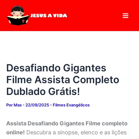
Digite
Pesquisar
Ir
seu
para
e-
mail…
o
conteúdo
Desafiando Gigantes
Filme Assista Completo
Dublado Grátis!
Por
Max
-
22/09/2025
-
Filmes Evangélicos
Assista Desafiando Gigantes Filme completo
online!
Descubra a sinopse, elenco e as lições