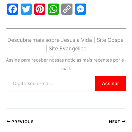
F
T
P
W
C
M
a
w
i
h
o
e
c
i
n
a
p
s
Descubra mais sobre Jesus a Vida | Site Gospel
e
t
t
t
y
s
| Site Evangélico
b
t
e
s
L
e
Assine para receber nossas notícias mais recentes por e-
o
e
r
A
i
n
mail.
o
r
e
p
n
g
Assinar
k
s
p
k
e
t
r
PREVIOUS
NEXT