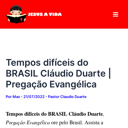
Digite
Pesquisar
Ir
seu
para
e-
mail…
o
conteúdo
Tempos difíceis do
BRASIL Cláudio Duarte |
Pregação Evangélica
Por
Max
-
21/07/2022
-
Pastor Claudio Duarte
Tempos difíceis do BRASIL Cláudio Duarte
,
Pregação Evangélica
ore pelo Brasil. Assista a