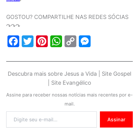
GOSTOU? COMPARTILHE NAS REDES SÓCIAS
↷↷↷
F
T
P
W
C
M
a
w
i
h
o
e
c
i
n
a
p
s
Descubra mais sobre Jesus a Vida | Site Gospel
e
t
t
t
y
s
| Site Evangélico
b
t
e
s
L
e
Assine para receber nossas notícias mais recentes por e-
o
e
r
A
i
n
mail.
o
r
e
p
n
g
Assinar
k
s
p
k
e
t
r