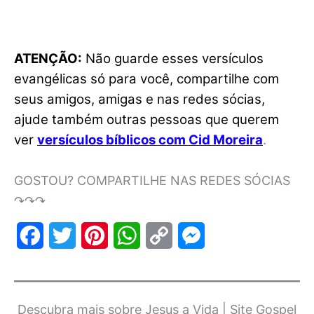
ATENÇÃO:
Não guarde esses versículos
evangélicas só para você, compartilhe com
seus amigos, amigas e nas redes sócias,
ajude também outras pessoas que querem
ver
versículos bíblicos com Cid Moreira
.
GOSTOU? COMPARTILHE NAS REDES SÓCIAS
↷↷↷
F
T
P
W
C
M
a
w
i
h
o
e
c
i
n
a
p
s
Descubra mais sobre Jesus a Vida | Site Gospel