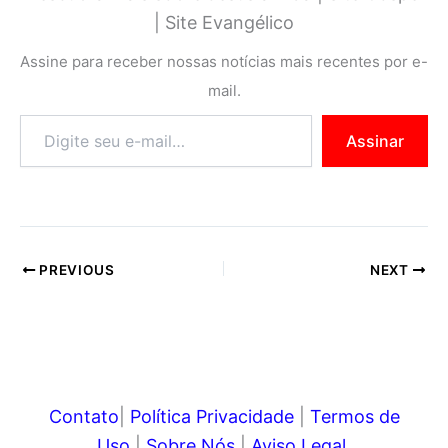
e
t
t
t
y
s
| Site Evangélico
b
t
e
s
L
e
Assine para receber nossas notícias mais recentes por e-
o
e
r
A
i
n
mail.
o
r
e
p
n
g
Assinar
k
s
p
k
e
t
r
PREVIOUS
NEXT
Contato
|
Política Privacidade
|
Termos de
Uso
|
Sobre Nós
|
Aviso Legal
.