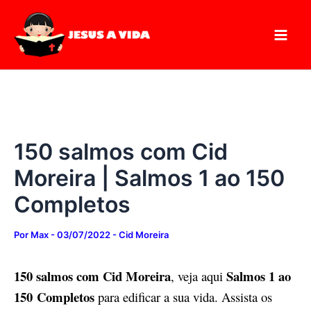
Digite
Pesquisar
Ir
seu
para
e-
mail…
o
conteúdo
150 salmos com Cid
Moreira | Salmos 1 ao 150
Completos
Por
Max
-
03/07/2022
-
Cid Moreira
150 salmos com Cid Moreira
Salmos 1 ao
, veja aqui
150 Completos
para edificar a sua vida. Assista os