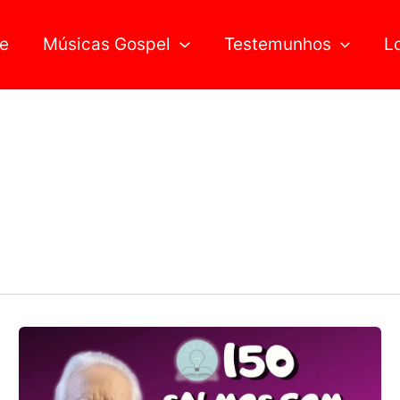
Pesquisar
e
Músicas Gospel
Testemunhos
L