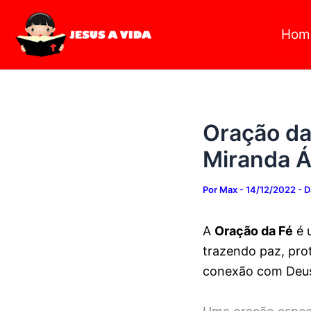
Digite
Ir
seu
para
Hom
e-
mail…
o
conteúdo
Oração da 
Miranda 
Por
Max
-
14/12/2022
-
D
A
Oração da Fé
é 
trazendo paz, pro
conexão com Deus,