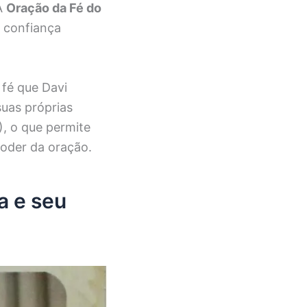
A
Oração da Fé do
 confiança
fé que Davi
suas próprias
), o que permite
poder da oração.
a e seu