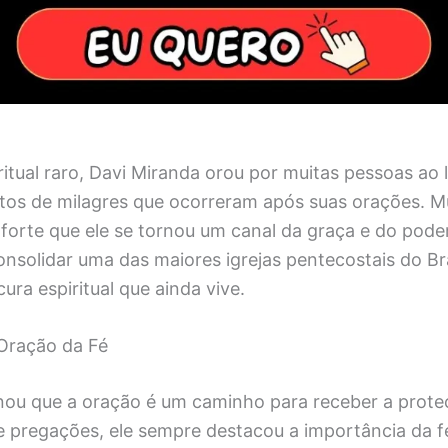
tual raro, Davi Miranda orou por muitas pessoas ao 
atos de milagres que ocorreram após suas orações. M
 forte que ele se tornou um canal da graça e do poder
nsolidar uma das maiores igrejas pentecostais do Bra
ura espiritual que ainda vive.
Oração da Fé
nou que a oração é um caminho para receber a proteç
e pregações, ele sempre destacou a importância da fé