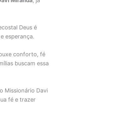
Davi Miranda
, já
ecostal Deus é
 e esperança.
ouxe conforto, fé
mílias buscam essa
.
o Missionário Davi
a fé e trazer