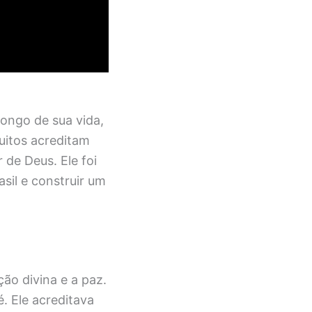
longo de sua vida,
uitos acreditam
 de Deus. Ele foi
sil e construir um
ão divina e a paz.
. Ele acreditava