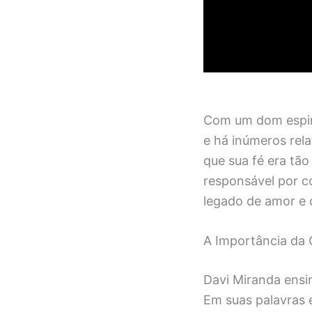
Com um dom espiri
e há inúmeros rel
que sua fé era tão
responsável por co
legado de amor e c
A Importância da 
Davi Miranda ensi
Em suas palavras 