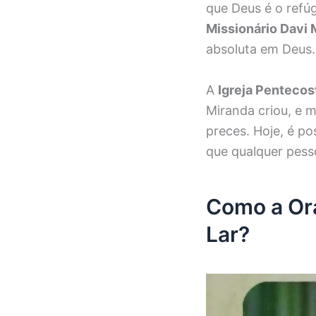
que Deus é o refú
Missionário Davi 
absoluta em Deus.
A
Igreja Pentecos
Miranda criou, e m
preces. Hoje, é po
que qualquer pesso
Como a Ora
Lar?