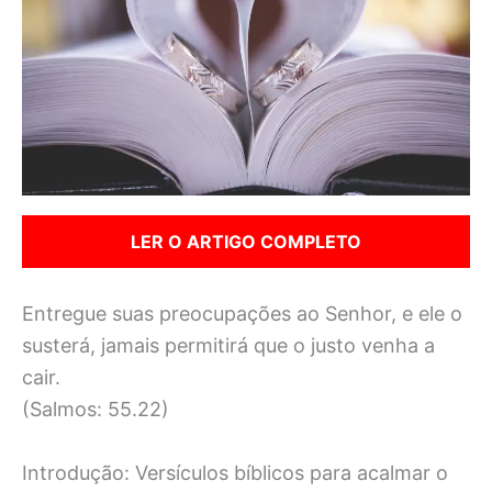
LER O ARTIGO COMPLETO
Entregue suas preocupações ao Senhor, e ele o
susterá, jamais permitirá que o justo venha a
cair.
(Salmos: 55.22)
Introdução: Versículos bíblicos para acalmar o