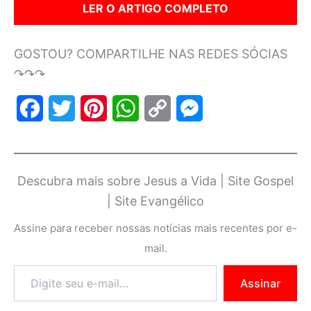
LER O ARTIGO COMPLETO
GOSTOU? COMPARTILHE NAS REDES SÓCIAS
↷↷↷
F
T
P
W
C
M
a
w
i
h
o
e
c
i
n
a
p
s
Descubra mais sobre Jesus a Vida | Site Gospel
e
t
t
t
y
s
| Site Evangélico
b
t
e
s
L
e
Assine para receber nossas notícias mais recentes por e-
o
e
r
A
i
n
mail.
o
r
e
p
n
g
Assinar
k
s
p
k
e