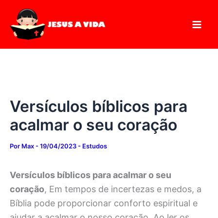
Digite
Pesquisar
Ir
seu
para
e-
mail…
o
conteúdo
Versículos bíblicos para
acalmar o seu coração
Por
Max
-
19/04/2023
-
Estudos
Versículos bíblicos para acalmar o seu
coração
, Em tempos de incertezas e medos, a
Bíblia pode proporcionar conforto espiritual e
ajudar a acalmar o nosso coração. Ao ler os