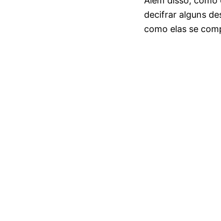
Além disso, como 
decifrar alguns d
como elas se com