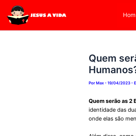
Digite
Ir
seu
para
Hom
e-
mail…
o
conteúdo
Quem serã
Humanos
Por
Max
-
19/04/2023
-
Quem serão as 2 
identidade das du
onde elas são men