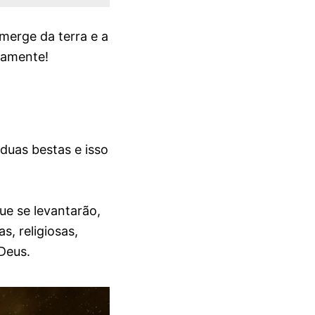
merge da terra e a
damente!
 duas bestas e isso
e se levantarão,
s, religiosas,
Deus.