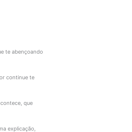
nue te abençoando
or continue te
acontece, que
ima explicação,