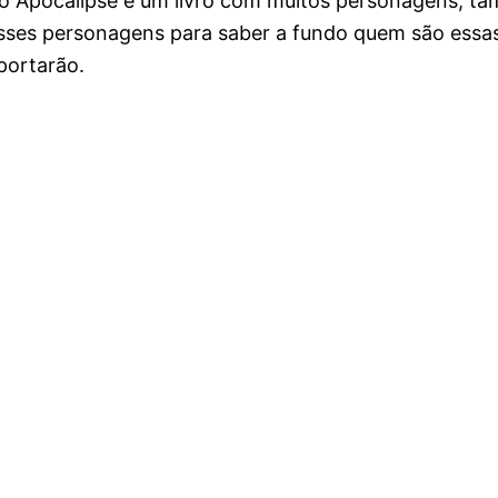
o Apocalipse é um livro com muitos personagens, t
esses personagens para saber a fundo quem são essa
portarão.