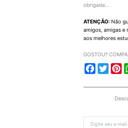
obrigada…
ATENÇÃO:
Não gu
amigos, amigas e 
aos melhores estu
GOSTOU? COMPAR
F
T
P
a
w
i
c
i
n
Descu
e
t
t
b
t
e
o
e
r