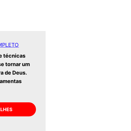
MPLETO
e técnicas
se tornar um
ra de Deus.
ramentas
ALHES