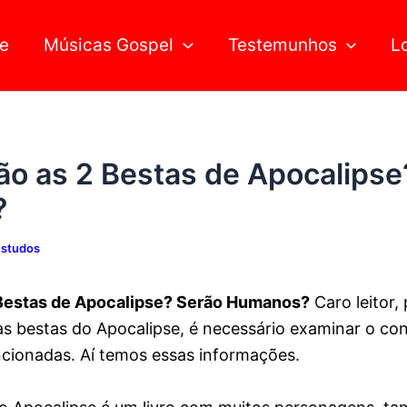
Pesquisar
e
Músicas Gospel
Testemunhos
L
o as 2 Bestas de Apocalipse
?
Estudos
Bestas de Apocalipse? Serão Humanos?
Caro leitor,
as bestas do Apocalipse, é necessário examinar o co
cionadas. Aí temos essas informações.