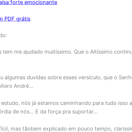
ísa forte emocionante
m PDF grátis
do:
es tem me ajudado muitíssimo. Que o Altíssimo conti
ou algumas duvidas sobre esses versículo, que o Senh
ítero André…
 estudo, nós já estamos caminhando para tudo isso 
órdia de nós… E da força pra suportar…
fícil, mas tãobem explicado em pouco tempo, clariss