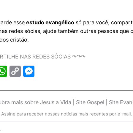
arde esse
estudo evangélico
só para você, compart
nas redes sócias, ajude também outras pessoas que 
dos cristão.
TILHE NAS REDES SÓCIAS ↷↷↷
W
C
M
h
o
e
a
p
s
bra mais sobre Jesus a Vida | Site Gospel | Site Evan
t
y
s
Assine para receber nossas notícias mais recentes por e-mail.
s
L
e
A
i
n